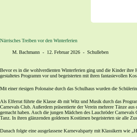
Närrisches Treiben vor den Winterferien
M. Bachmann
12. Februar 2026
Schulleben
Bevor es in die wohlverdienten Winterferien ging und die Kinder ihre 
gestaltetes Programm vor und begeisterten mit ihren fantasievollen Ko
Mit einer riesigen Polonaise durch das Schulhaus wurden die Schülerinn
Als Elferrat führte die Klasse 4b mit Witz und Musik durch das Prog
Carnevals Club. Außerdem präsentierte der Verein mehrere Tänze aus 
gemacht haben. Auch die jungen Mädchen des Lauchröder Carnevals Clu
Tanz. In ihren glänzenden goldenen Kostümen begeisterten sie alle Z
Danach folgte eine ausgelassene Karnevalsparty mit Klassikern wie „