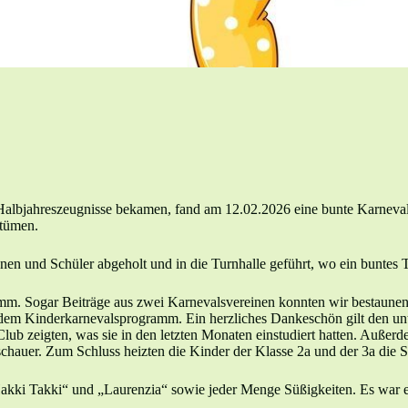
Halbjahreszeugnisse bekamen, fand am 12.02.2026 eine bunte Karnevalsp
stümen.
en und Schüler abgeholt und in die Turnhalle geführt, wo ein buntes Tr
ramm. Sogar Beiträge aus zwei Karnevalsvereinen konnten wir bestaun
dem Kinderkarnevalsprogramm. Ein herzliches Dankeschön gilt den unt
b zeigten, was sie in den letzten Monaten einstudiert hatten. Außer
uschauer. Zum Schluss heizten die Kinder der Klasse 2a und der 3a di
Hakki Takki“ und „Laurenzia“ sowie jeder Menge Süßigkeiten. Es war e