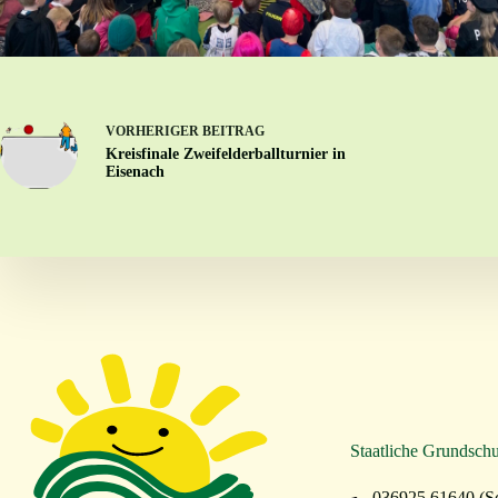
VORHERIGER
BEITRAG
Kreisfinale Zweifelderballturnier in
Eisenach
Staatliche Grundschu
036925 61640
(S