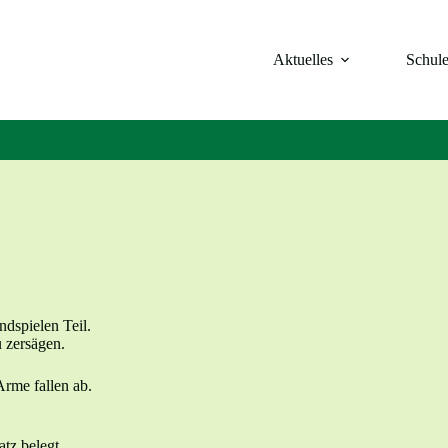
Aktuelles
Schul
dspielen Teil.
 zersägen.
rme fallen ab.
tz belegt.